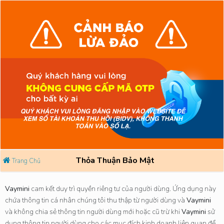
Thỏa Thuận Bảo Mật
Trang Chủ
Vaymini
cam kết duy trì quyền riêng tư của người dùng. Ứng dụng này
chứa thông tin cá nhân chúng tôi thu thập từ người dùng và
Vaymini
và không chia sẻ thông tin người dùng mới hoặc cũ trừ khi
Vaymini
sử
dụng thông tin người dùng cho các mục đích kinh doanh liên quan để