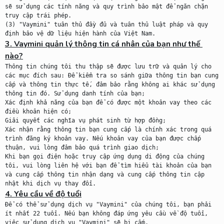
sẽ sử dụng các tính năng và quy trình bảo mật để ngăn chặn 
truy cập trái phép.

(3) "Vaymini" tuân thủ đầy đủ và tuân thủ luật pháp và quy 
3. Vaymini quản lý thông tin cá nhân của bạn như thế 
nào?
Thông tin chúng tôi thu thập sẽ được lưu trữ và quản lý cho 
các mục đích sau: Để kiểm tra so sánh giữa thông tin bạn cung 
cấp và thông tin thực tế, đảm bảo rằng không ai khác sử dụng 
thông tin đó. Sử dụng danh tính của bạn;

Xác định khả năng của bạn để có được một khoản vay theo các 
điều khoản hiện có;

Giải quyết các nghĩa vụ phát sinh từ hợp đồng;

Xác nhận rằng thông tin bạn cung cấp là chính xác trong quá 
trình đăng ký khoản vay. Nếu khoản vay của bạn được chấp 
thuận, vui lòng đảm bảo quá trình giao dịch;

Khi bạn gọi điện hoặc truy cập ứng dụng di động của chúng 
tôi, vui lòng liên hệ với bạn để tìm hiểu tài khoản của bạn 
và cung cấp thông tin nhận dạng và cung cấp thông tin cập 
4. Yêu cầu về độ tuổi
Để có thể sử dụng dịch vụ "Vaymini" của chúng tôi, bạn phải 
ít nhất 22 tuổi. Nếu bạn không đáp ứng yêu cầu về độ tuổi, 