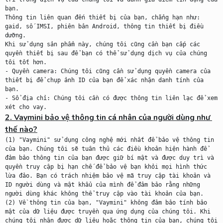
bạn.

Thông tin liên quan đến thiết bị của bạn, chẳng hạn như: 
gaid, số IMSI, phiên bản Android, thông tin thiết bị điều 
dưỡng.

Khi sử dụng sản phẩm này, chúng tôi cũng cần bạn cấp các 
quyền thiết bị sau để bạn có thể sử dụng dịch vụ của chúng 
tôi tốt hơn.

- Quyền camera: Chúng tôi cũng cần sử dụng quyền camera của 
thiết bị để chụp ảnh ID của bạn để xác nhận danh tính của 
bạn.

- Sổ địa chỉ: Chúng tôi cần có được thông tin liên lạc để xem 
2. Vaymini bảo vệ thông tin cá nhân của người dùng như 
thế nào?
(1) "Vaymini" sử dụng công nghệ mới nhất để bảo vệ thông tin 
của bạn. Chúng tôi sẽ tuân thủ các điều khoản hiện hành để 
đảm bảo thông tin của bạn được giữ bí mật và được duy trì và 
quyền truy cập bị hạn chế để bảo vệ bạn khỏi mọi hình thức 
lừa đảo. Bạn có trách nhiệm bảo vệ mã truy cập tài khoản và 
ID người dùng và mật khẩu của mình để đảm bảo rằng những 
người dùng khác không thể truy cập vào tài khoản của bạn.

(2) Về thông tin của bạn, "Vaymini" không đảm bảo tính bảo 
mật của dữ liệu được truyền qua ứng dụng của chúng tôi. Khi 
chúng tôi nhận được dữ liệu hoặc thông tin của bạn, chúng tôi 