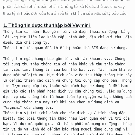
phân tích sản phẩm. Sản phẩm. Chúng tôi xử lý các thủ tục cho vay
theo lệnh hoặc đơn của tòa án và tính khả thi của việc xử lý báo cáo.
1. Thông tin được thu thập bởi 
Vaymini
Thông tin cá nhân: Bao gồm: tên, số điện thoại di động, bằng 
lái xeg tin liên lạc khẩn cấp, hình ảnh, địa chỉ gửi thư, địa 
điểm, địa chỉ công ty.

Thông tin liên quan đến thiết bị hoặc thẻ SIM đang sử dụng.

Thông tin ngân hàng: bao gồm tên, số tài khoản, v.v. Chúng 
tôi cũng thu thập thông tin cá nhân khác và thu thập thông 
tin việc làm, thông tin của bên thứ ba, v.v. Tất nhiên khi sử 
dụng một số dịch vụ. Mục đích của việc thu thập thông tin này 
là để cải thiện các dịch vụ chúng tôi cung cấp cho bạn. Thông 
tin được cung cấp tùy thuộc vào cách bạn sử dụng nó để tham 
gia vào các sản phẩm hoặc dịch vụ của chúng tôi. Việc sử dụng 
dịch vụ của chúng tôi là hoàn toàn tự nguyện và bạn không cần 
cung cấp thông tin này trừ khi bạn chọn sử dụng dịch vụ 
"Vaymini" của chúng tôi.

Thông tin vị trí (chỉ dành cho các dịch vụ / tính năng đặc 
biệt): Các loại thông tin khác nhau liên quan đến vị trí của 
bạn. Ví dụ: mã quốc gia, mã thành phố, mã mạng di động, thông 
tin vĩ độ và kinh độ để đảm bảo rằng người dùng cung cấp vị 
trí trong dịch vụ của chúng tôi và đánh giá điểm tín dụng của 