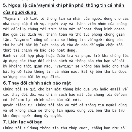
5. Ngoại lệ của Vaymini khi phân phối thông tin cá nhân 
của người dùng 
"Vaymini" sẽ tiết lộ thông tin cá nhân của người dùng cho các 
nhà cung cấp dịch vụ, người vay và thành viên nhóm của chúng 
tôi để giúp chúng tôi thực hiện một số hoạt động kinh doanh. 
Bao gồm các dịch vụ, thanh toán và thủ tục phòng chống gian 
lận, "Vaymini" cũng sẽ chia sẻ thông tin về người dùng bên 
thứ ba với bất kỳ luật pháp và tòa án nào để ngăn chặn tổn 
thất tài chính và báo cáo hoạt động.

Hành vi bất hợp pháp hoặc điều tra vi phạm, trừ khi chúng tôi 
áp dụng các thay đổi chính sách và thông báo cho bạn về bất 
kỳ khoảng thời gian nào, "Vaymini" sẽ không bán hoặc cho thuê 
bất kỳ dữ liệu thông tin cá nhân nào. Bất kỳ bên thứ ba được 
6. Thay đổi chính sách bảo mật
Chúng tôi sẽ gửi cho bạn một thông báo qua SMS hoặc email về 
các thay đổi đối với chính sách bảo mật của chúng tôi để bạn 
có thể xem lại chính sách bảo mật mới.

Quyền riêng tư: Chúng tôi bảo vệ tất cả thông tin người dùng 
và sẽ không chia sẻ thông tin người dùng với bên thứ ba trừ 
7. Liên lạc với bạn
Chúng tôi sử dụng thông tin thu thập được, chẳng hạn như số 