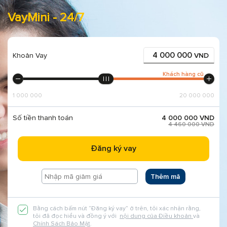
VayMini - 24/7
Khoản Vay
VND
Khách hàng cũ
1 000 000
20 000 000
Số tiền thanh toán
4 000 000
VND
4 460 000
VND
Đăng ký vay
Thêm mã
Bằng cách bấm nút “Đăng ký vay” ở trên, tôi xác nhận rằng,
tôi đã đọc hiểu và đồng ý với
nội dung của Điều khoản
và
Chính Sách Bảo Mật
.