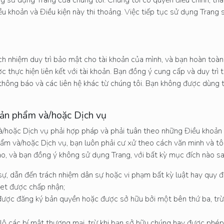
ều khoản và Điều kiện này thi thoảng. Việc tiếp tục sử dụng Trang 
ch nhiệm duy trì bảo mật cho tài khoản của mình, và bạn hoàn toàn 
 thực hiện liên kết với tài khoản. Bạn đồng ý cung cấp và duy trì t
 thông báo và các liên hệ khác từ chúng tôi. Bạn không được dùng t
Sản phẩm và/hoặc Dịch vụ
à/hoặc Dịch vụ phải hợp pháp và phải tuân theo những Điều khoản 
hẩm và/hoặc Dịch vụ, bạn luôn phải cư xử theo cách văn minh và t
o, và bạn đồng ý không sử dụng Trang, với bất kỳ mục đích nào sa
 sự, dẫn đến trách nhiệm dân sự hoặc vi phạm bất kỳ luật hay quy 
net được chấp nhận;
đã được đăng ký bản quyền hoặc được sở hữu bởi một bên thứ ba, tr
iết lộ các bí mật thương mại, trừ khi bạn sở hữu chúng hay được phé