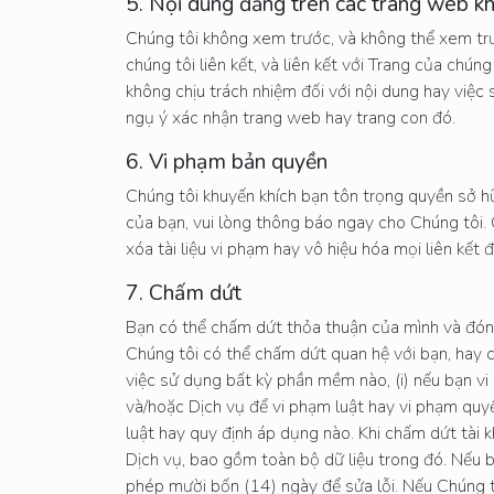
5. Nội dung đăng trên các trang web k
Chúng tôi không xem trước, và không thể xem tr
chúng tôi liên kết, và liên kết với Trang của chú
không chịu trách nhiệm đối với nội dung hay việc
ngụ ý xác nhận trang web hay trang con đó.
6. Vi phạm bản quyền
Chúng tôi khuyến khích bạn tôn trọng quyền sở hữu
của bạn, vui lòng thông báo ngay cho Chúng tôi.
xóa tài liệu vi phạm hay vô hiệu hóa mọi liên kết đ
7. Chấm dứt
Bạn có thể chấm dứt thỏa thuận của mình và đóng 
Chúng tôi có thể chấm dứt quan hệ với bạn, hay 
việc sử dụng bất kỳ phần mềm nào, (i) nếu bạn v
và/hoặc Dịch vụ để vi phạm luật hay vi phạm quyề
luật hay quy định áp dụng nào. Khi chấm dứt tài 
Dịch vụ, bao gồm toàn bộ dữ liệu trong đó. Nếu b
phép mười bốn (14) ngày để sửa lỗi. Nếu Chúng tô