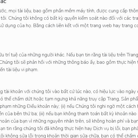
hác
ước, mọi tài liệu, bao gồm phần mềm máy tính, được cung cấp thô
ng tôi. Chúng tôi không có bất kỳ quyền kiểm soát nào đối với các 
 sử dụng của họ. Bằng cách liên kết với một trang web hay trang 
 trí tuệ của những người khác. Nếu bạn tin rằng tài liệu trên Tran
 Chúng tôi sẽ phản hồi với những thông báo ấy, bao gồm thực hiện
ến tài liệu vi phạm.
tài khoản với chúng tôi vào bất cứ lúc nào, có hiệu lực vào ngày 
có thể chấm dứt hoặc tạm ngưng khả năng truy cập Trang, Sản phẩ
i phạm những Điều khoản này; (ii) nếu Chúng tôi nghi ngờ một cách
n của bên thứ ba; (iii) nếu bạn không thanh toán bất kỳ khoản nào 
khoản của bạn vì những nguyên nhân trên, sẽ không hoàn phí và bạn
ạn tin rằng chúng tôi đã không thực hiện hay Dịch vụ bị lỗi, bạn p
i không sửa lỗi trong khoản thời gian sửa chữa, bạn có thể chấm dứ