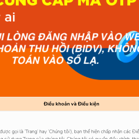
Điều khoản và Điều kiện
ược gọi là ‘Trang’ hay ‘Chúng tôi’), bạn thể hiện chấp nhận các Đ
ng sử dụng Trang của chúng tôi. Chúng tôi có quyền điều chỉnh, tha