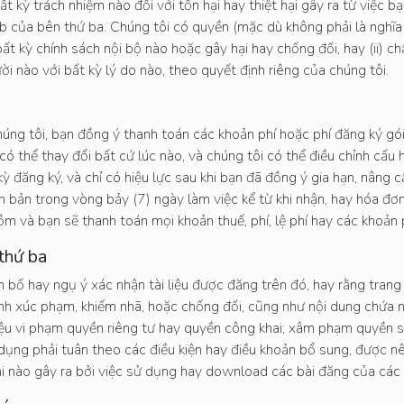
t kỳ trách nhiệm nào đối với tổn hại hay thiệt hại gây ra từ việc 
 của bên thứ ba. Chúng tôi có quyền (mặc dù không phải là nghĩa v
bất kỳ chính sách nội bộ nào hoặc gây hại hay chống đối, hay (ii) 
i nào với bất kỳ lý do nào, theo quyết định riêng của chúng tôi.
ng tôi, bạn đồng ý thanh toán các khoản phí hoặc phí đăng ký g
 thể thay đổi bất cứ lúc nào, và chúng tôi có thể điều chỉnh cấu hìn
 đăng ký, và chỉ có hiệu lực sau khi bạn đã đồng ý gia hạn, nâng 
 bản trong vòng bảy (7) ngày làm việc kể từ khi nhận, hay hóa đơn
m và bạn sẽ thanh toán mọi khoản thuế, phí, lệ phí hay các khoản 
 thứ ba
bố hay ngụ ý xác nhận tài liệu được đăng trên đó, hay rằng trang này
nh xúc phạm, khiếm nhã, hoặc chống đối, cũng như nội dung chứa nh
liệu vi phạm quyền riêng tư hay quyền công khai; xâm phạm quyền 
ụng phải tuân theo các điều kiện hay điều khoản bổ sung, được nê
hại nào gây ra bởi việc sử dụng hay download các bài đăng của các