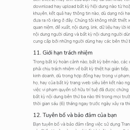
download hay upload bất kỳ Nội dung nào từ hoặc
khuyên, kết quả hay thông tin nào, dù dạng nói 
đưa ra rõ ràng ở đây. Chúng tôi không nhất thiết 
quan niệm, đề xuất, nội dung, link, dữ liệu hay lờ
nội dung người dùng và bất kỳ nội dung người dùn
cung cấp bởi những người dùng hay các bên thứ 
11. Giới hạn trách nhiệm
Trong bất kỳ hoàn cảnh nào, bất kỳ bên nào, các c
phải chịu trách nhiệm về bất kỳ thiệt hại gián tiế
kinh doanh, dù trong hợp đồng hay trong vi phạm
họ, hay của bất kỳ trang web siêu liên kết nào n
việc vi phạm quyền sở hữu trí tuệ đã được chứn
bất kỳ nội dung bên thứ ba nào thì trong mọi tr
thời gian sáu (6) tháng ngay trước ngày xảy ra thi
12. Tuyên bố và bảo đảm của bạn
Bạn tuyên bố và bảo đảm rằng việc sử dụng Trang