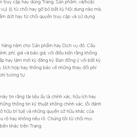
bạn truy cập hay dùng Trang, Sản phẩm, và/hoặc
ụ) (i) từ chối hay gỡ bỏ bất kỳ Nội dung nào mà,
chấm dứt hay từ chối quyền truy cập và sử dụng
ói hàng năm cho Sản phẩm hay Dịch vụ đó. Cấu
h, phí, giá và báo giá, với điều kiện rằng không
cấp hay làm mới kỳ đăng ký. Bạn đồng ý với bất kỳ
, tích hợp hay thông báo về những thay đổi phí
phí tương tự.
 tin rằng tài liệu ấy là chính xác, hữu ích hay
ững thông tin kỹ thuật không chính xác, lỗi đánh
sở hữu trí tuệ và những quyền sở hữu khác của
u rõ hay không nêu rõ. Chúng tôi từ chối mọi
 bên khác trên Trang.