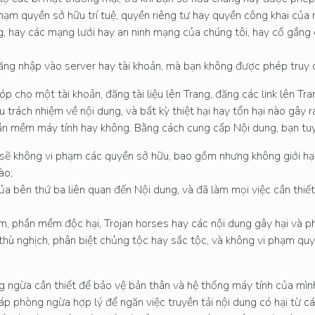
 phạm quyền sở hữu trí tuệ, quyền riêng tư hay quyền công khai của 
g, hay các mạng lưới hay an ninh mạng của chúng tôi, hay cố gắng 
đăng nhập vào server hay tài khoản, mà bạn không được phép truy 
 cho một tài khoản, đăng tài liệu lên Trang, đăng các link lên Tran
u trách nhiệm về nội dung, và bất kỳ thiệt hại hay tổn hại nào gây
 phần mềm máy tính hay không. Bằng cách cung cấp Nội dung, bạn t
sẽ không vi phạm các quyền sở hữu, bao gồm nhưng không giới hạn
ào;
a bên thứ ba liên quan đến Nội dung, và đã làm mọi việc cần thiế
m, phần mềm độc hại, Trojan horses hay các nội dung gây hại và ph
thù nghịch, phân biệt chủng tộc hay sắc tộc, và không vi phạm qu
 ngừa cần thiết để bảo vệ bản thân và hệ thống máy tính của mình
háp phòng ngừa hợp lý để ngăn việc truyền tải nội dung có hại từ 