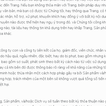
 đến Trang. Nếu bạn không thỏa mãn với Trang, biện pháp duy nhấ
hay văn bản, mà bạn có được từ Chúng tôi, hay thông qua Trang, có
xác nhận, hỗ trợ, xử phạt, khuyến khích hay đồng ý với bất kỳ nội 
i khuyên nào được thể hiện hay ngụ ý trong đó, và Chúng tôi công kha
g nào, tài liệu hay thông tin khả dụng trên hay khắp Trang, Sản p
ba khác.
ông ty con và công ty liên kết của họ, giám đốc, viên chức, nhân vi
p, do hậu quả, ngẫu nhiên, đặc biệt, hay do bị phạt, bao gồm nhưng 
, bao gồm sơ suất, phát sinh theo bất kỳ cách nào từ việc sử dụng
gay cả khi bên đó được thông báo rõ ràng về khả năng của những tổn
g minh hoặc thừa nhận một cách hợp pháp gây ra bởi Sản phẩm và
ường hợp, trách nhiệm của một bên sẽ không vượt quá tổng số tiền
ệt hại.
, Sản phẩm, và/hoặc Dịch vụ sẽ tuân theo bất kỳ thỏa thuận nào g