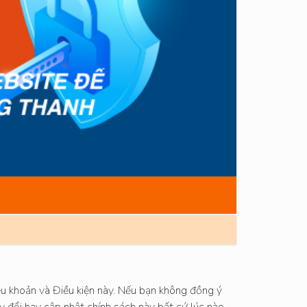
iều khoản và Điều kiện này. Nếu bạn không đồng ý
y đổi hay cập nhật chính sách này bất cứ lúc nào.