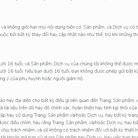
 và không giới hạn mọi nội dung hiện có, Sản phẩm, và Dịch vụ có 
buộc bởi bất kỳ thay đổi hay cập nhật nào như thế, trừ khi những t
ưới 16 tuổi, và Sản phẩm, Dịch vụ của chúng tôi không thể được mu
ưới 16 tuổi. Nếu bạn dưới 16 tuổi, bạn không được phép gửi bất k
đồng ý của phụ huynh hoặc người giám hộ.
hay đại diện cho bất kỳ điều gì liên quan đến Trang, Sản phẩm, và
tài liệu trên đó hay độ chính xác, hoàn thiện hay tính kịp thời của 
ập hay sử dụng Trang, Sản phẩm và/hoặc Dịch vụ, hay bất kỳ trang
được điều chỉnh, hay rằng Trang, Sản phẩm, và/hoặc Dịch vụ, hay bấ
chịu trách nhiệm, và sẽ không có trách nhiệm đối với bất kỳ thiệt h
ới tài khoản mà bạn sử dụng Sản phẩm hay Dịch vụ, hay việc bạn tru