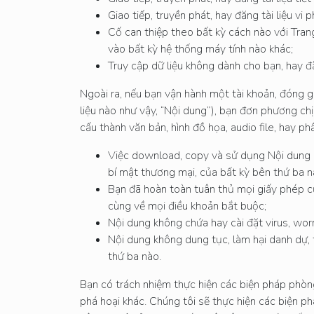
Giao tiếp, truyền phát, hay đăng tài liệu vi
Cố can thiệp theo bất kỳ cách nào với Tran
vào bất kỳ hệ thống máy tính nào khác;
Truy cập dữ liệu không dành cho bạn, hay 
Ngoài ra, nếu bạn vận hành một tài khoản, đóng góp
liệu nào như vậy, “Nội dung”), bạn đơn phương chị
cấu thành văn bản, hình đồ họa, audio file, hay
Việc download, copy và sử dụng Nội dung 
bí mật thương mại, của bất kỳ bên thứ ba n
Bạn đã hoàn toàn tuân thủ mọi giấy phép củ
cùng về mọi điều khoản bắt buộc;
Nội dung không chứa hay cài đặt virus, wor
Nội dung không dung tục, làm hại danh dự, 
thứ ba nào.
Bạn có trách nhiệm thực hiện các biện pháp phòng
phá hoại khác. Chúng tôi sẽ thực hiện các biện p